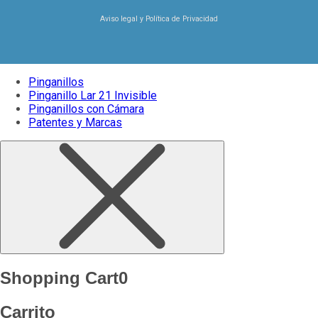
Aviso legal
y
Política de Privacidad
Pinganillos
Pinganillo Lar 21 Invisible
Pinganillos con Cámara
Patentes y Marcas
Shopping Cart
0
Carrito